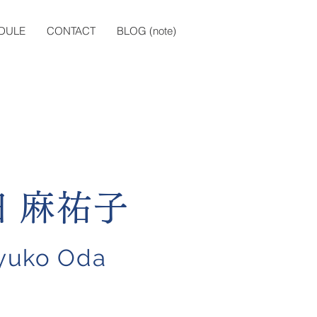
DULE
CONTACT
BLOG (note)
田 麻祐子
yuko Oda