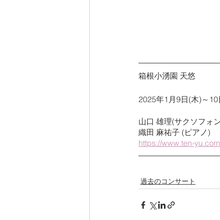
箱根小湧園 天悠
2025年1月9日(木)～10
山口 雄理(サクソフォン
織田 麻祐子 (ピアノ)
https://www.ten-yu.co
過去のコンサート