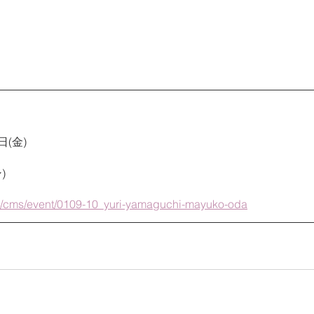
日(金)
)
m/cms/event/0109-10_yuri-yamaguchi-mayuko-oda