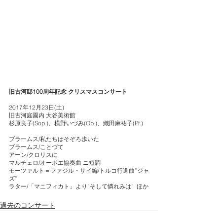
旧古河邸100周年記念 クリスマスコンサート
2017年12月23日(土)
旧古河庭園内 大谷美術館
杉原良子(Sop.)、横野いづみ(Ob.)、織田麻祐子(Pf.)
ブラームス/私たちはそぞろ歩いた
ブラームス/ことづて
アーン/クロリスに
マルチェロ/オーボエ協奏曲 ニ短調
モーツァルト＝ファジル・サイ編/トルコ行進曲”ジャ
ズ”
ラター/「マニフィカト」より”そして憐れみは”  ほか
過去のコンサート