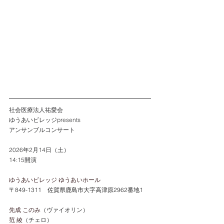
社会医療法人祐愛会　
ゆうあいビレッジpresents
アンサンブルコンサート
2026年2月14日（土）
14:15開演
ゆうあいビレッジ ゆうあいホール
〒849-1311　佐賀県鹿島市大字高津原2962番地1
先成 このみ
（ヴァイオリン）
范 綾
（チェロ）