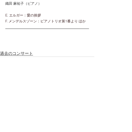
織田 麻祐子（ピアノ）
E. エルガー：愛の挨拶
F. メンデルスゾーン：ピアノトリオ第1番より ほか
過去のコンサート
すべて表示
最新記事