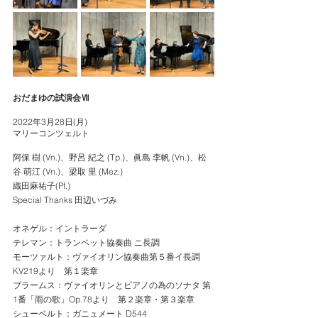
おだまゆの試演会Ⅶ
2022年3月28日(月) 
マリーコンツェルト
阿保 樹 (Vn.)、野呂 紀之 (Tp.)、眞島 李帆 (Vn.)、松
谷 萌江 (Vn.)、梁取 里 (Mez.)
織田麻祐子(Pf.)
Special Thanks 田辺いづみ
オネゲル：イントラーダ
テレマン：トランペット協奏曲 ニ長調
モーツァルト：ヴァイオリン協奏曲第５番イ長調 
KV219より　第１楽章
ブラームス：ヴァイオリンとピアノの為のソナタ 第
1番「雨の歌」Op.78より　第２楽章・第３楽章
シューベルト：ガニュメート D544