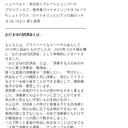
シューベルト：糸を紡ぐグレートヒェン D118
プロコフィエフ：無伴奏ヴァイオリンソナタ Op.115
R.シュトラウス：ヴァイオリンとピアノの為のソナ
タ Op.18より 第１楽章
おだまゆの試演会とは…
もともとは、プライベートなリハーサル会として
2019年に始めたものでしたが、2020年コロナ禍を機
に「おだまゆの試演会」として本格的にスタートさ
せました。
「おだまゆの試演会」とは、「演奏する人のみがホ
ールに集う演奏会、勉強会」。
様々な楽器の演奏家が「演奏したい」「学びたい」
作品をピアノの織田と共に演奏し、安心してトライ
＆エラーを繰り返すことができる場として、織田麻
祐子が企画・運営しています。
突然襲った未知のウイルスが世の中を大きく変えま
した。演奏家たちはステージに立つことができず、
先が全く見えない不安にもがき続ける日々。
そんな中、日頃多くの学びと刺激を下さる共演者た
ちの為に、何かお役に立てる企画ができないか、お
客様の前に立てないなら、せめて演奏家たちだけで
の勉強会を！との思いで動き出しました。
一人で黙々と楽器や作品に向き合うことはできても
「人前で演奏する感覚」「アンサンブルの勘」、こ