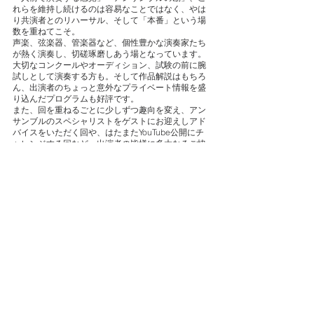
れらを維持し続けるのは容易なことではなく、やは
り共演者とのリハーサル、そして「本番」という場
数を重ねてこそ。
声楽、弦楽器、管楽器など、個性豊かな演奏家たち
が熱く演奏し、切磋琢磨しあう場となっています。
大切なコンクールやオーディション、試験の前に腕
試しとして演奏する方も。そして作品解説はもちろ
ん、出演者のちょっと意外なプライベート情報を盛
り込んだプログラムも好評です。
また、回を重ねるごとに少しずつ趣向を変え、アン
サンブルのスペシャリストをゲストにお迎えしアド
バイスをいただく回や、はたまたYouTube公開にチ
ャレンジする回など、出演者の皆様に多大なるご協
力をいただきながら企画面でも試行錯誤を重ねてい
ます。一緒に演奏する人がいなければ形にならな
い、それぞれにとって(私にとっても)愛しい作品たち
ばかりが並ぶ、「おだまゆの試演会」です。
おだまゆの試演会
過去のコンサート